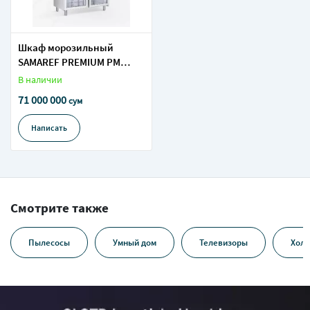
Шкаф морозильный
SAMAREF PREMIUM PM
1400M BT PV
В наличии
71 000 000
сум
Написать
Смотрите также
Пылесосы
Умный дом
Телевизоры
Холо