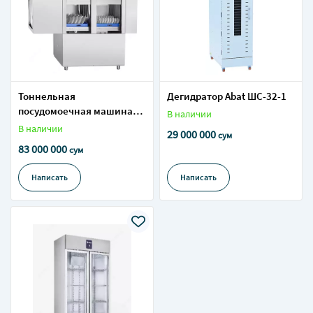
Тоннельная
Дегидратор Abat ШС-32-1
посудомоечная машина
В наличии
Abat МПТ-2000 правая
В наличии
29 000 000
сум
83 000 000
сум
Написать
Написать