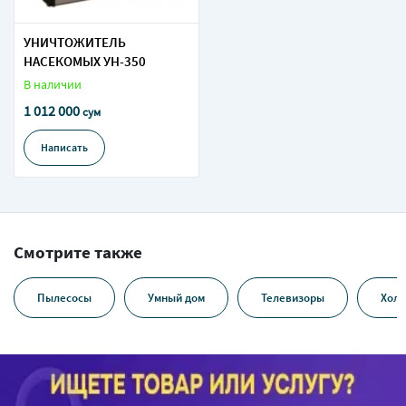
УНИЧТОЖИТЕЛЬ
НАСЕКОМЫХ УН-350
В наличии
1 012 000
сум
Написать
Смотрите также
Пылесосы
Умный дом
Телевизоры
Холо