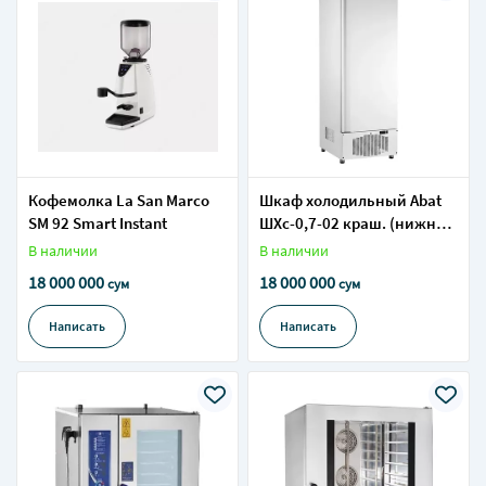
Кофемолка La San Marco
Шкаф холодильный Abat
SM 92 Smart Instant
ШХс-0,7-02 краш. (нижний
агрегат)
В наличии
В наличии
18 000 000
18 000 000
сум
сум
Написать
Написать