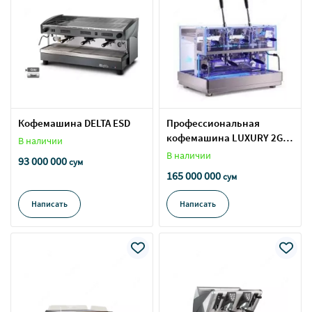
Кофемашина DELTA ESD
Профессиональная
кофемашина LUXURY 2GR
В наличии
LEVA, 400 В, белая
В наличии
93 000 000
сум
165 000 000
сум
Написать
Написать