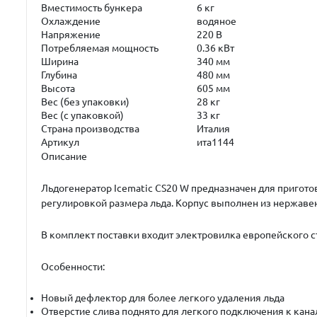
Вместимость бункера
6 кг
Охлаждение
водяное
Напряжение
220 В
Потребляемая мощность
0.36 кВт
Ширина
340 мм
Глубина
480 мм
Высота
605 мм
Вес (без упаковки)
28 кг
Вес (с упаковкой)
33 кг
Страна производства
Италия
Артикул
ита1144
Описание
Льдогенератор
Icematic CS20 W
предназначен для пригото
регулировкой размера льда. Корпус выполнен из нержаве
В комплект поставки входит электровилка европейского с
Особенности:
Новый дефлектор для более легкого удаления льда
Отверстие слива поднято для легкого подключения к кан