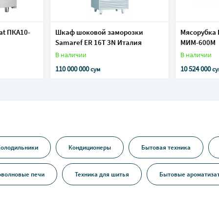
at ПКА10-
Шкаф шоковой заморозки
Мясорубка
Samaref ER 16T 3N Италия
МИМ-600М
В наличии
В наличии
110 000 000
10 524 000
сум
су
Холодильники
Кондиционеры
Бытовая техника
волновые печи
Техника для шитья
Бытовые ароматиза