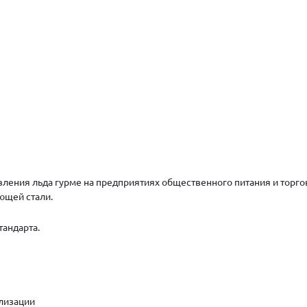
вления льда гурме на предприятиях общественного питания и торг
ющей стали.
тандарта.
ализации