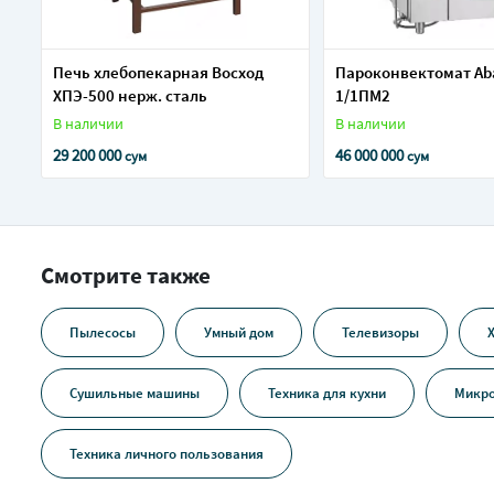
Печь хлебопекарная Восход
Пароконвектомат Ab
ХПЭ-500 нерж. сталь
1/1ПМ2
В наличии
В наличии
29 200 000
46 000 000
сум
сум
Смотрите также
Пылесосы
Умный дом
Телевизоры
Сушильные машины
Техника для кухни
Микро
Техника личного пользования